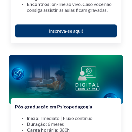
Encontros
: on-line ao vivo.
Caso você não
consiga assistir, as aulas ficam gravadas.
Inscreva-se aqui!
Pós-graduação em Psicopedagogia
Início
:
Imediato |
Fluxo contínuo
Duração
: 6 meses
Carga horária
: 360h